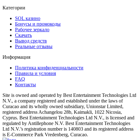
Категории
SOL казино
Бонусы и промокоды
Рабочее зеркало
Скачать
Вывод средств
Реальные отзывы
Информация
Политика конфиденциальности
Правила и условия
FAQ
Контакты
Site is owned and operated by Best Entertainment Technologies Ltd
N.V., a company registered and established under the laws of
Curacao and its wholly owned subsidiary, Unionstar Limited,
registered address Achangelou 28b, Kaimakli, 1022 Nicosia,
Cyprus. Best Entertainment Technologies Ltd N.V., is licensed and
regulated by Antillephone N.V. Best Entertainment Technologies
Ltd N.V.’s registration number is 140803 and its registered address
is E-Commerce Park Vredenberg, Curacao.