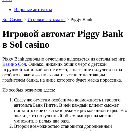
Игровые автоматы
Sol Casino
>
Игровые автоматы
>
Piggy Bank
Игровой автомат Piggy Bank
в Sol casino
Piggy Bank довольно отчетливо выделяется из остальных игр
Казино Сол
. Однако, никаких общих черт с детской
игрушкой-копилкой он не имеет, а название получено из-за
особого сюжета — пользователь станет настоящим
грабителем банка, на лице которого будет маска поросенка.
Из особых режимов здесь:
Сразу же отметим особенную возможность игрового
автомата Банк Пигги. В ней каждый клиент сможет
попытать свое счастье в режиме рискованной игры. Это
значит, что полученный объем выигрыша можно
умножить в целых два раза.
Второй возможностью становится дополненный