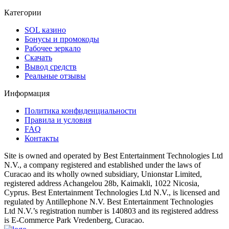
Категории
SOL казино
Бонусы и промокоды
Рабочее зеркало
Скачать
Вывод средств
Реальные отзывы
Информация
Политика конфиденциальности
Правила и условия
FAQ
Контакты
Site is owned and operated by Best Entertainment Technologies Ltd
N.V., a company registered and established under the laws of
Curacao and its wholly owned subsidiary, Unionstar Limited,
registered address Achangelou 28b, Kaimakli, 1022 Nicosia,
Cyprus. Best Entertainment Technologies Ltd N.V., is licensed and
regulated by Antillephone N.V. Best Entertainment Technologies
Ltd N.V.’s registration number is 140803 and its registered address
is E-Commerce Park Vredenberg, Curacao.