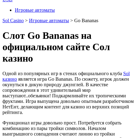
Игровые автоматы
Sol Casino
>
Игровые автоматы
>
Go Bananas
Слот Go Bananas на
официальном сайте Сол
казино
Одной из популярных игр в стенах официального клуба
Sol
казино
является игра Go Bananas. По сюжету, игрок должен
окунуться в дикую природу джунглей. В качестве
сопровождения в этот удивительный мир
выступают..обезьянки! Подкармливайте их тропическими
фруктами. Игра выпущена довольно опытным разработчиком
НетЕнт, делающим контент для казино из верхних позиций
рейтинга.
Функционал игры довольно прост. Потребуется собрать
комбинацию из пары тройки символов. Началом
выигрышного совпадения считают линию из тройки