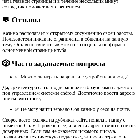
чата главной страницы и в течение нескольких минут
сотрудник поможет вам с решением.
💬 Отзывы
Казино располагает к открытому обсуждению своей работы.
Пользователи никак не ограничены в общении на данную
тему. Оставить свой отзыв можно в специальной форме на
одноименной странице клуба.
🎲 Часто задаваемые вопросы
✅ Можно ли играть на деньги с устройств андроид?
Да, архитектура сайта поддерживается браузерами гаджетов
под управлением системы android. Достаточно ввести адрес в
поисковую строку.
✅ Не могу найти зеркало Сол казино у себя на почте.
Скорее всего, ссылка на дубликат сайта попала в папку с
пометкой Спам. Проверьте ее, и внести адрес казино в список
доверенных. Если там не окажется искомого письма,
позвоните в техническую поддержку, запросив зеркало на