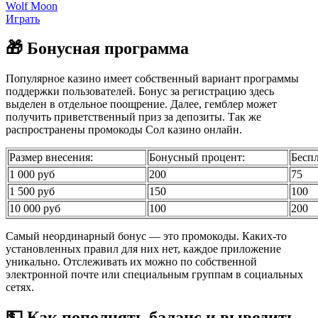
Wolf Moon
Играть
🎁
Бонусная программа
Популярное казино имеет собственный вариант программы
поддержки пользователей. Бонус за регистрацию здесь
выделен в отдельное поощрение. Далее, гемблер может
получить приветственный приз за депозиты. Так же
распространены промокоды Сол казино онлайн.
Размер внесения:
Бонусный процент:
Бесп
1 000 руб
200
75
1 500 руб
150
100
10 000 руб
100
200
Самый неординарный бонус — это промокоды. Каких-то
установленных правил для них нет, каждое приложение
уникально. Отслеживать их можно по собственной
электронной почте или специальным группам в социальных
сетях.
💵 Как пополнять баланс и выводить