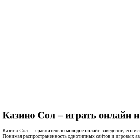
Казино Сол – играть онлайн 
Казино Сол — сравнительно молодое онлайн заведение, его исто
Понимая распространенность однотипных сайтов и игровых автом