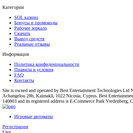
Категории
SOL казино
Бонусы и промокоды
Рабочее зеркало
Скачать
Вывод средств
Реальные отзывы
Информация
Политика конфиденциальности
Правила и условия
FAQ
Контакты
Site is owned and operated by Best Entertainment Technologies Ltd N.
Achangelou 28b, Kaimakli, 1022 Nicosia, Cyprus. Best Entertainment 
140803 and its registered address is E-Commerce Park Vredenberg, 
Игровые автоматы
Регистрация
Live