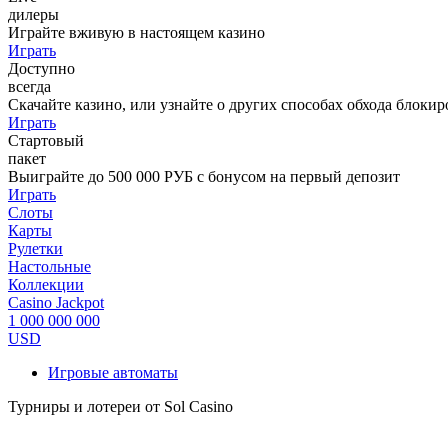
дилеры
Играйте вживую в настоящем казино
Играть
Доступно
всегда
Скачайте казино, или узнайте о других способах обхода блокир
Играть
Стартовый
пакет
Выиграйте до 500 000 РУБ с бонусом на первый депозит
Играть
Слоты
Карты
Рулетки
Настольные
Коллекции
Casino Jackpot
1 000 000 000
USD
Игровые автоматы
Турниры
и лотереи от Sol Casino