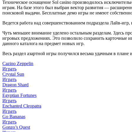
Техническое оснащение Sol casino производилось исключитель
играм. На базе этого был выбран вектор развития — расширенн
поисковой выдачи. Бесплатные демо игры не имеют собственно
Ведется работа над совершенствованием подраздела Лайв-игр, 
Чуть меньшее внимание уделено остальным разделам. Здесь пр
игровых предложениях. Это позволило сохранить карточные иг
данного каталога на предмет новых игр.
Весь раздел азартной игры получился весьма удачным в плане 
Cazino Zeppelin
Играть
Crystal Sun
Играть
Dragon Shard
Играть
Egyptian Fortunes
Играть
Enchanted Cleopatra
Играть
Go Bananas
Играть
Gonzo’s Quest