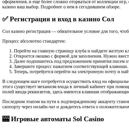
оформления, и еще более сложно оторваться от коллекции игр,
казино ваш выбор. Подробнее о нем в сегодняшнем обзоре.
✅ Регистрация и вход в казино Сол
Сол казино регистрация — обязательное условие для того, что
Процесс абсолютно стандартен:
Перейти на главную страницу клуба и найдите желтую к
Откроется окошко с формой для заполнения. Нужно ввест
Далее подпишитесь под предложением принятия писем от
Завершите процесс нажатием соответствующей клавиши.
Теперь, потребуется перейти на электронную почту и най
В следующем шаге потребуется осуществить вход на официаль
этого существует механизм входа в личный кабинет при помощ
полей ввода реквизитов, здесь имеются клавиши отображающие
Последним этапом на пути к подтвержденному аккаунту станов
саппорту через онлайн-чат и дождитесь ответа о положительном
🎰 Игровые автоматы Sol Casino