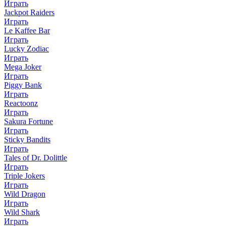
Играть
Jackpot Raiders
Играть
Le Kaffee Bar
Играть
Lucky Zodiac
Играть
Mega Joker
Играть
Piggy Bank
Играть
Reactoonz
Играть
Sakura Fortune
Играть
Sticky Bandits
Играть
Tales of Dr. Dolittle
Играть
Triple Jokers
Играть
Wild Dragon
Играть
Wild Shark
Играть