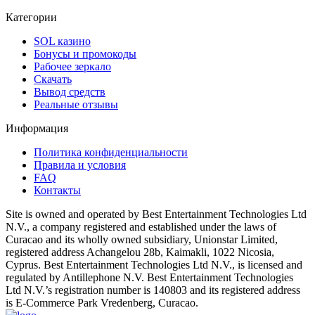
Категории
SOL казино
Бонусы и промокоды
Рабочее зеркало
Скачать
Вывод средств
Реальные отзывы
Информация
Политика конфиденциальности
Правила и условия
FAQ
Контакты
Site is owned and operated by Best Entertainment Technologies Ltd
N.V., a company registered and established under the laws of
Curacao and its wholly owned subsidiary, Unionstar Limited,
registered address Achangelou 28b, Kaimakli, 1022 Nicosia,
Cyprus. Best Entertainment Technologies Ltd N.V., is licensed and
regulated by Antillephone N.V. Best Entertainment Technologies
Ltd N.V.’s registration number is 140803 and its registered address
is E-Commerce Park Vredenberg, Curacao.