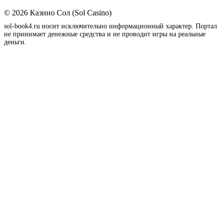
©
2026 Казино Сол (Sol Casino)
sol-book4.ru носит исключительно информационный характер. Портал
не принимает денежные средства и не проводит игры на реальные
деньги.