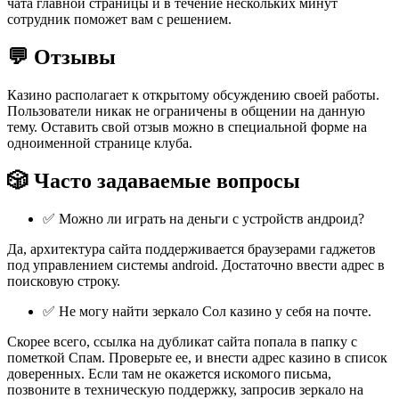
чата главной страницы и в течение нескольких минут
сотрудник поможет вам с решением.
💬 Отзывы
Казино располагает к открытому обсуждению своей работы.
Пользователи никак не ограничены в общении на данную
тему. Оставить свой отзыв можно в специальной форме на
одноименной странице клуба.
🎲 Часто задаваемые вопросы
✅ Можно ли играть на деньги с устройств андроид?
Да, архитектура сайта поддерживается браузерами гаджетов
под управлением системы android. Достаточно ввести адрес в
поисковую строку.
✅ Не могу найти зеркало Сол казино у себя на почте.
Скорее всего, ссылка на дубликат сайта попала в папку с
пометкой Спам. Проверьте ее, и внести адрес казино в список
доверенных. Если там не окажется искомого письма,
позвоните в техническую поддержку, запросив зеркало на