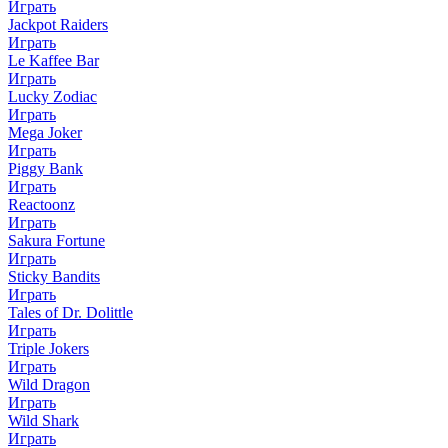
Играть
Jackpot Raiders
Играть
Le Kaffee Bar
Играть
Lucky Zodiac
Играть
Mega Joker
Играть
Piggy Bank
Играть
Reactoonz
Играть
Sakura Fortune
Играть
Sticky Bandits
Играть
Tales of Dr. Dolittle
Играть
Triple Jokers
Играть
Wild Dragon
Играть
Wild Shark
Играть