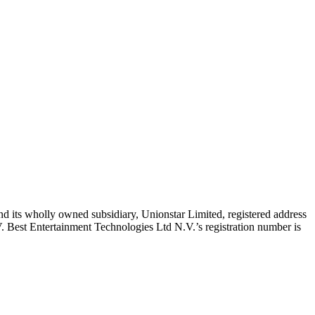
d its wholly owned subsidiary, Unionstar Limited, registered address
 Best Entertainment Technologies Ltd N.V.’s registration number is