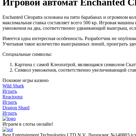
Игровой автомат Enchanted Cl
Enchanted Cleopatra основана на пяти барабанах и огромном 
максимальная ставка составляет всего 500 кр. Игровая машин
умножения на два, соответственно удваивающий выигрыш, есл
Имеется одна интересная особенность. Разработчик не опублик
Учитывая такое количество выигрышных линий, проиграть зде
Специальные символы:
Картина с самой Клеопатрой, являющаяся символом Скат
Символ умножения, соответственно увеличивающий ставк
Похожие игры казино
Wild Shark
Играть
Reactoonz
Играть
Dragon Shard
Играть
Играем в слоты онлайн!
Best Entertainment Technologies LTD N.V. Лицензия: №140803 (